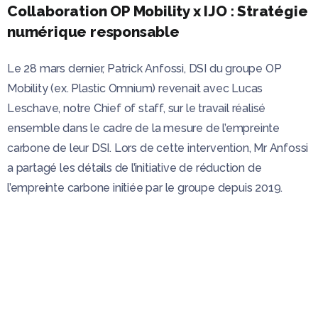
Collaboration OP Mobility x IJO : Stratégie
numérique responsable
Le 28 mars dernier, Patrick Anfossi, DSI du groupe OP
Mobility (ex. Plastic Omnium) revenait avec Lucas
Leschave, notre Chief of staff, sur le travail réalisé
ensemble dans le cadre de la mesure de l’empreinte
carbone de leur DSI. Lors de cette intervention, Mr Anfossi
a partagé les détails de l’initiative de réduction de
l’empreinte carbone initiée par le groupe depuis 2019.
Contexte et objectifs
Lancé en 2019 et poussé par le département RSE, le
projet d’OP Mobility, en collaboration avec IJO, vise à
atteindre la neutralité carbone d’ici 2050. Pour ce faire, le