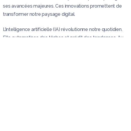
ses avancées majeures. Ces innovations promettent de
transformer notre paysage digital.
L’intelligence artificielle (IA) révolutionne notre quotidien.
Elle automatises des tâches et prédit des tendances. Au
cours de l’EcoEx 2022, nous débattons de son intégration
optimale dans les entreprises.
Le cloud est désormais incontournable. Il garantit
flexibilité, évolutivité et sécurité. OVH, expert du domaine,
nous offre un guide lors de l’EcoEx 2022. Découvrez
comment migrer et optimiser l’utilisation du cloud.
Le numérique responsable, où IJO est un acteur de
référence, est également un sujet d’importance pour cet
évènement. Il s’agit de promouvoir une utilisation éthique