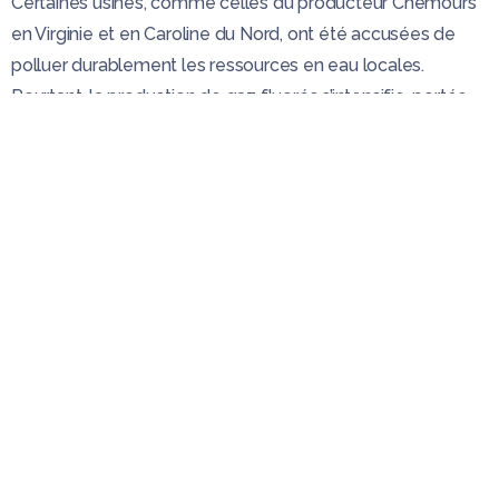
Certaines usines, comme celles du producteur Chemours
en Virginie et en Caroline du Nord, ont été accusées de
polluer durablement les ressources en eau locales.
Pourtant, la production de gaz fluorés s’intensifie, portée
par le boom de l’IA et des centres de données.
Les data centers, nouveaux vecteurs de
pollution chimique
Si les enjeux énergétiques des data centers sont
désormais bien connus, la question des
émissions
chimiques
reste un angle mort du débat public.
Refroidissement et gaz fluorés : une
équation complexe
Les data centers utilisent deux grands types de systèmes