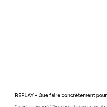
Nos articles
Pour tout 
Des an
REPLAY – Que faire concrètement pour
Ce replay consacré à l’IA responsable vous permet de 