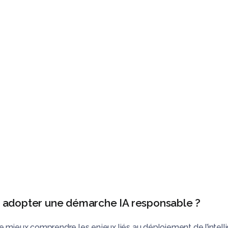
Webinars
Les livres blancs
Cas clients
savoir sur le numérique responsable
alyses approfondies, des webinaires, des articles et des livre
 adopter une démarche IA responsable ?
mieux comprendre les enjeux liés au déploiement de l’intelligen